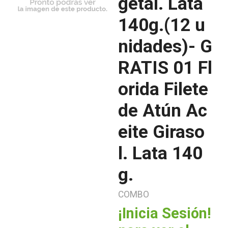
getal. Lata
140g.(12 u
nidades)- G
RATIS 01 Fl
orida Filete
de Atún Ac
eite Giraso
l. Lata 140
g.
COMBO
¡Inicia Sesión!