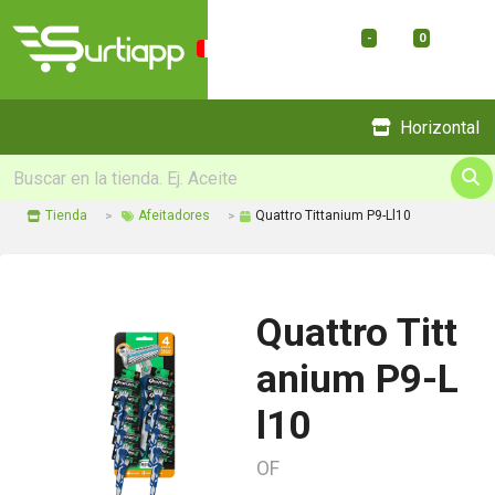
-
0
Menu
Horizontal
Tienda
Afeitadores
Quattro Tittanium P9-Ll10
Quattro Titt
anium P9-L
l10
OF