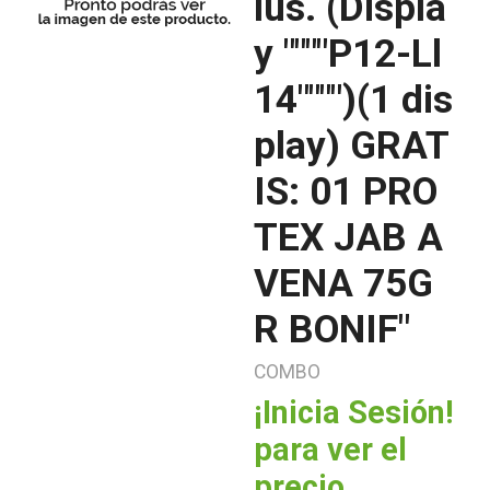
lus. (Displa
y """"P12-Ll
14"""")(1 dis
play) GRAT
IS: 01 PRO
TEX JAB A
VENA 75G
R BONIF"
COMBO
¡Inicia Sesión!
para ver el
precio