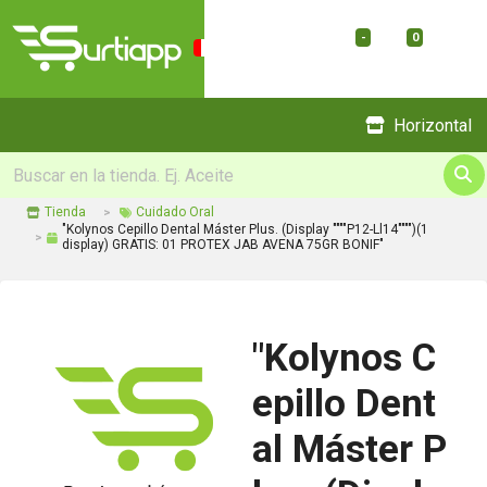
-
0
Menu
Horizontal
Tienda
Cuidado Oral
"Kolynos Cepillo Dental Máster Plus. (Display """"P12-Ll14"""")(1
display) GRATIS: 01 PROTEX JAB AVENA 75GR BONIF"
"Kolynos C
epillo Dent
al Máster P