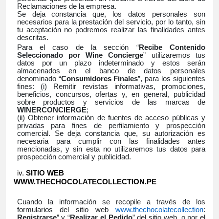
Reclamaciones de la empresa.
Se deja constancia que, los datos personales son
necesarios para la prestación del servicio, por lo tanto, sin
tu aceptación no podremos realizar las finalidades antes
descritas.
Para el caso de la sección “
Recibe Contenido
Seleccionado por Wine Concierge
” utilizaremos tus
datos por un plazo indeterminado y estos serán
almacenados en el banco de datos personales
denominado “
Consumidores Finales
”, para los siguientes
fines: (i) Remitir revistas informativas, promociones,
beneficios, concursos, ofertas y, en general, publicidad
sobre productos y servicios de las marcas de
WINERCONCIERGE
;
(ii) Obtener información de fuentes de acceso públicas y
privadas para fines de perfilamiento y prospección
comercial. Se deja constancia que, su autorización es
necesaria para cumplir con las finalidades antes
mencionadas, y sin esta no utilizaremos tus datos para
prospección comercial y publicidad.
SITIO WEB
WWW.THECHOCOLATECOLLECTION.PE
Cuando la información se recopile a través de los
formularios del sitio web
www.thechocolatecollection
:
Registrarse
” y “
Realizar el Pedido
” del sitio web, o por el