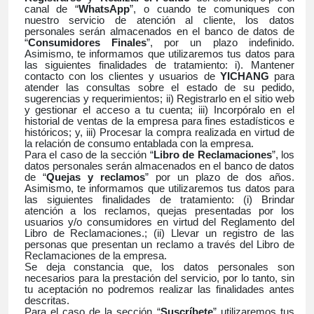
canal de “
WhatsApp
”, o cuando te comuniques con
nuestro servicio de atención al cliente, los datos
personales serán almacenados en el banco de datos de
“
Consumidores Finales
”, por un plazo indefinido.
Asimismo, te informamos que utilizaremos tus datos para
las siguientes finalidades de tratamiento: i). Mantener
contacto con los clientes y usuarios de
YICHANG
para
atender las consultas sobre el estado de su pedido,
sugerencias y requerimientos; ii) Registrarlo en el sitio web
y gestionar el acceso a tu cuenta; iii) Incorpóralo en el
historial de ventas de la empresa para fines estadísticos e
históricos; y, iii) Procesar la compra realizada en virtud de
la relación de consumo entablada con la empresa.
Para el caso de la sección “
Libro de Reclamaciones
”, los
datos personales serán almacenados en el banco de datos
de “
Quejas y reclamos
” por un plazo de dos años.
Asimismo, te informamos que utilizaremos tus datos para
las siguientes finalidades de tratamiento: (i) Brindar
atención a los reclamos, quejas presentadas por los
usuarios y/o consumidores en virtud del Reglamento del
Libro de Reclamaciones.; (ii) Llevar un registro de las
personas que presentan un reclamo a través del Libro de
Reclamaciones de la empresa.
Se deja constancia que, los datos personales son
necesarios para la prestación del servicio, por lo tanto, sin
tu aceptación no podremos realizar las finalidades antes
descritas.
Para el caso de la sección “
Suscríbete
” utilizaremos tus