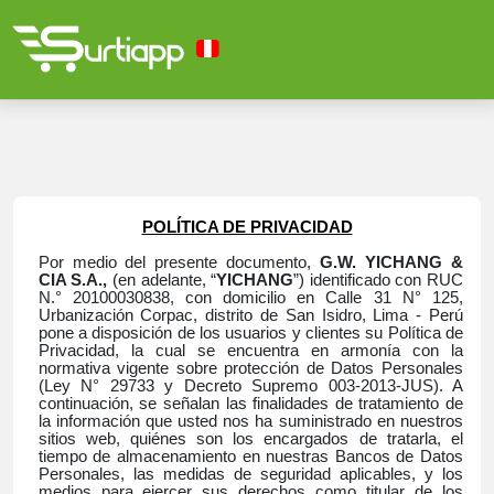
POLÍTICA DE PRIVACIDAD
Por medio del presente documento,
G.W. YICHANG &
CIA S.A.,
(
en adelante, “
YICHANG
”) identificado con RUC
N.° 20100030838, con domicilio en Calle 31 N° 125,
Urbanización Corpac, distrito de San Isidro, Lima
- Perú
pone a disposición de los usuarios y clientes su Política de
Privacidad, la cual se encuentra en armonía con la
normativa vigente sobre protección de Datos Personales
(Ley N° 29733 y Decreto Supremo 003-2013-JUS). A
continuación, se señalan las finalidades de tratamiento de
la información que usted nos ha suministrado en nuestros
sitios web, quiénes son los encargados de tratarla, el
tiempo de almacenamiento en nuestras Bancos de Datos
Personales, las medidas de seguridad aplicables, y los
medios para ejercer sus derechos como titular de los