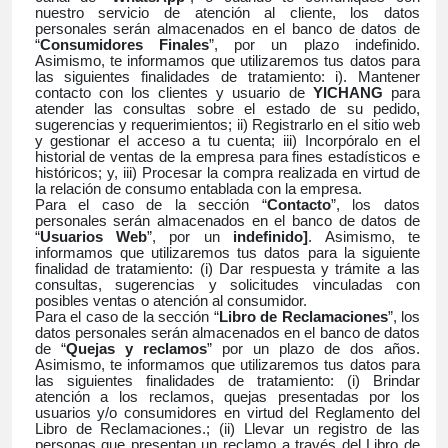
nuestro servicio de atención al cliente, los datos
personales serán almacenados en el banco de datos de
“
Consumidores Finales
”, por un plazo indefinido.
Asimismo, te informamos que utilizaremos tus datos para
las siguientes finalidades de tratamiento: i). Mantener
contacto con los clientes y usuario de
YICHANG
para
atender las consultas sobre el estado de su pedido,
sugerencias y requerimientos; ii) Registrarlo en el sitio web
y gestionar el acceso a tu cuenta; iii) Incorpóralo en el
historial de ventas de la empresa para fines estadísticos e
históricos; y, iii) Procesar la compra realizada en virtud de
la relación de consumo entablada con la empresa.
Para el caso de la sección “
Contacto
”, los datos
personales serán almacenados en el banco de datos de
“
Usuarios Web
”, por un
indefinido]
. Asimismo, te
informamos que utilizaremos tus datos para la siguiente
finalidad de tratamiento: (i) Dar respuesta y trámite a las
consultas, sugerencias y solicitudes vinculadas con
posibles ventas o atención al consumidor.
Para el caso de la sección “
Libro de Reclamaciones
”, los
datos personales serán almacenados en el banco de datos
de “
Quejas y reclamos
” por un plazo de dos años.
Asimismo, te informamos que utilizaremos tus datos para
las siguientes finalidades de tratamiento: (i) Brindar
atención a los reclamos, quejas presentadas por los
usuarios y/o consumidores en virtud del Reglamento del
Libro de Reclamaciones.; (ii) Llevar un registro de las
personas que presentan un reclamo a través del Libro de