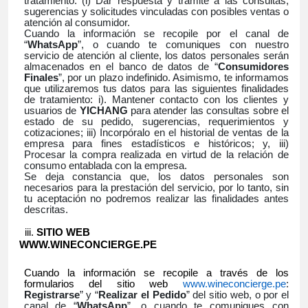
tratamiento: (i) Dar respuesta y trámite a las consultas,
sugerencias y solicitudes vinculadas con posibles ventas o
atención al consumidor.
Cuando la información se recopile por el canal de
“
WhatsApp
”, o cuando te comuniques con nuestro
servicio de atención al cliente, los datos personales serán
almacenados en el banco de datos de “
Consumidores
Finales
”, por un plazo indefinido. Asimismo, te informamos
que utilizaremos tus datos para las siguientes finalidades
de tratamiento: i). Mantener contacto con los clientes y
usuarios de
YICHANG
para atender las consultas sobre el
estado de su pedido, sugerencias, requerimientos y
cotizaciones; iii) Incorpóralo en el historial de ventas de la
empresa para fines estadísticos e históricos; y, iii)
Procesar la compra realizada en virtud de la relación de
consumo entablada con la empresa.
Se deja constancia que, los datos personales son
necesarios para la prestación del servicio, por lo tanto, sin
tu aceptación no podremos realizar las finalidades antes
descritas.
SITIO WEB
WWW.WINECONCIERGE.PE
Cuando la información se recopile a través de los
formularios del sitio web
www.wineconcierge.pe
:
Registrarse
” y “
Realizar el Pedido
” del sitio web, o por el
canal de “
WhatsApp
”, o cuando te comuniques con